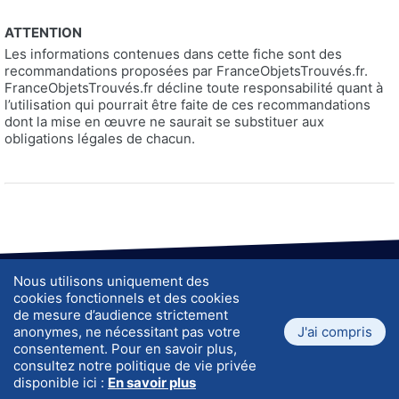
ATTENTION
Les informations contenues dans cette fiche sont des
recommandations proposées par FranceObjetsTrouvés.fr.
FranceObjetsTrouvés.fr décline toute responsabilité quant à
l’utilisation qui pourrait être faite de ces recommandations
dont la mise en œuvre ne saurait se substituer aux
obligations légales de chacun.
Nous utilisons uniquement des
A propos de nous
J'ai trouvé un objet, que faire ?
cookies fonctionnels et des cookies
Vie privée
CGU
de mesure d’audience strictement
Questions fréquentes
Frais
anonymes, ne nécessitant pas votre
J'ai compris
Contact
Devenez partenaire
consentement. Pour en savoir plus,
Accessibilité
Plan du site
consultez notre politique de vie privée
disponible ici :
En savoir plus
V. 190526
© 2026 ATLANTIS. Tous droits réservés.