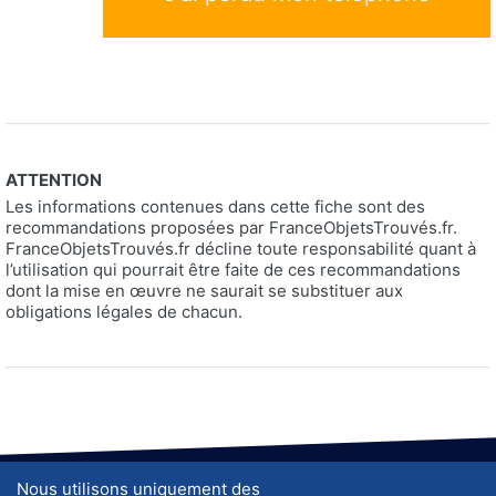
ATTENTION
Les informations contenues dans cette fiche sont des
recommandations proposées par FranceObjetsTrouvés.fr.
FranceObjetsTrouvés.fr décline toute responsabilité quant à
l’utilisation qui pourrait être faite de ces recommandations
dont la mise en œuvre ne saurait se substituer aux
obligations légales de chacun.
Nous utilisons uniquement des
A propos de nous
J'ai trouvé un objet, que faire ?