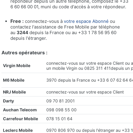
répondeur depuis un autre téléphone, composez le +33
6 60 66 00 01, muni du code d'accès à votre répondeur.
Free :
connectez-vous à
votre espace Abonné
ou
contactez l'assistance de Free Mobile par téléphone
au
3244
depuis la France ou au +33 1 78 56 95 60
depuis l'étranger.
Autres opérateurs :
connectez-vous sur
votre espace Client
ou a
Virgin Mobile
un mobile Virgin ou 0825 311 411depuis un p
M6 Mobile
3970 depuis la France ou +33 6 07 62 64 64
NRJ Mobile
connectez-vous sur
votre espace Client
Darty
09 70 81 2001
Auchan Telecom
098 098 55 00
Carrefour Mobile
078 15 01 64
Leclerc Mobile
0970 806 970 ou depuis l'étranger au +33 